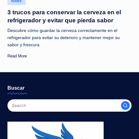
News
c
in
3 trucos para conservar la cerveza en el
i
refrigerador y evitar que pierda sabor
a
Descubre cómo guardar la cerveza correctamente en el
s
refrigerador para evitar su deterioro y mantener mejor su
a
sabor y frescura.
l
Read More
i
n
s
Buscar
t
a
n
t
e