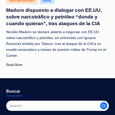
Internacionales
News
c
in
Maduro dispuesto a dialogar con EE.UU.
i
sobre narcotráfico y petróleo “donde y
a
cuando quieran”, tras ataques de la CIA
s
Nicolás Maduro se declaró abierto a negociar con EE.UU.
a
sobre narcotráfico y petróleo, en entrevista con Ignacio
Ramonet emitida por Telesur, tras el ataque de la CIA a un
l
muelle venezolano y meses de presión militar de Trump en el
i
Caribe.
n
Read More
s
t
a
Buscar
n
t
e