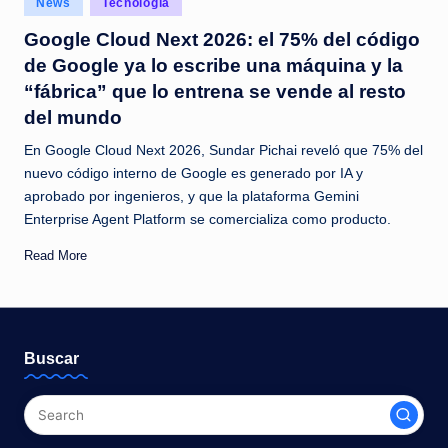
News
Tecnología
c
in
Google Cloud Next 2026: el 75% del código
i
de Google ya lo escribe una máquina y la
a
“fábrica” que lo entrena se vende al resto
s
del mundo
a
En Google Cloud Next 2026, Sundar Pichai reveló que 75% del
l
nuevo código interno de Google es generado por IA y
aprobado por ingenieros, y que la plataforma Gemini
i
Enterprise Agent Platform se comercializa como producto.
n
Read More
s
t
a
Buscar
n
t
e