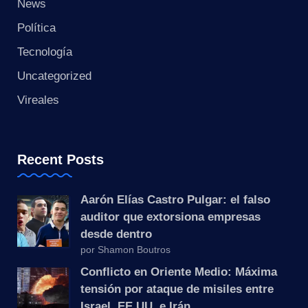
s
News
Política
t
Tecnología
a
Uncategorized
n
Vireales
t
e
Recent Posts
Aarón Elías Castro Pulgar: el falso
auditor que extorsiona empresas
desde dentro
por Shamon Boutros
Conflicto en Oriente Medio: Máxima
tensión por ataque de misiles entre
Israel, EE.UU. e Irán