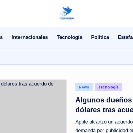
N
o
s
Internacionales
Tecnología
Política
Estafa
T
i
T
e
Posted
News
Tecnología
l
in
Algunos dueños d
e
dólares tras acu
|
Apple alcanzó un acuerdo 
N
demanda por publicidad eng