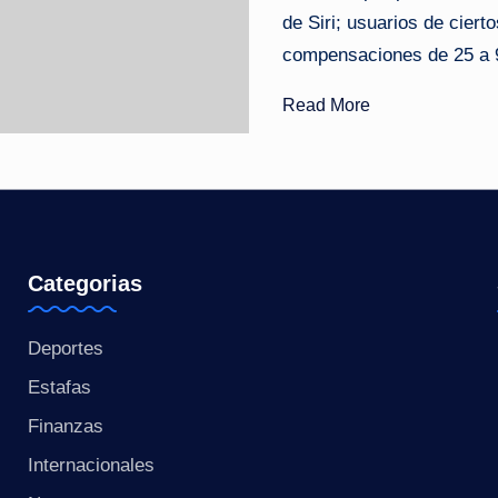
de Siri; usuarios de cier
o
compensaciones de 25 a 95
ti
Read More
c
i
a
s
Categorias
a
Deportes
l
Estafas
i
Finanzas
n
Internacionales