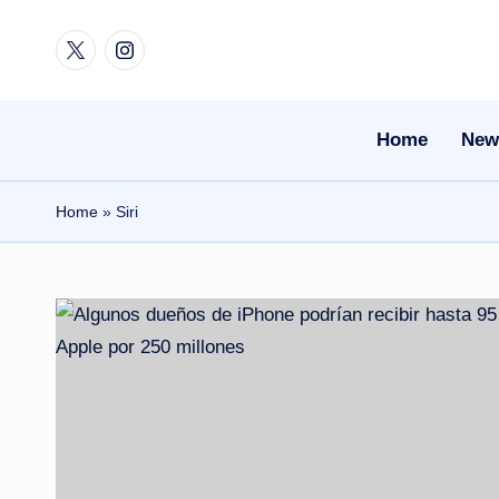
Twitter
Instagram
Skip
to
content
Home
New
Home
»
Siri