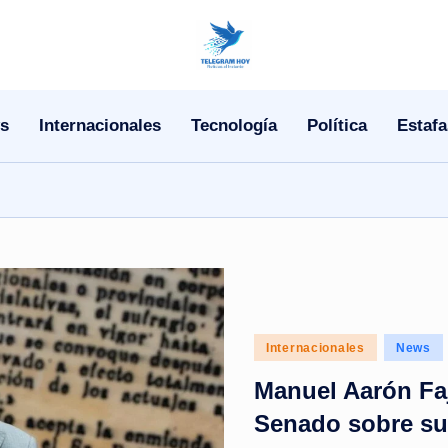
N
o
s
Internacionales
Tecnología
Política
Estafa
T
i
T
e
l
Posted
Internacionales
News
e
in
Manuel Aarón Faj
|
Senado sobre su 
N