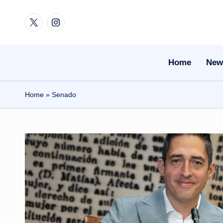
Twitter
Instagram
Skip
to
content
Home
New
Home
»
Senado