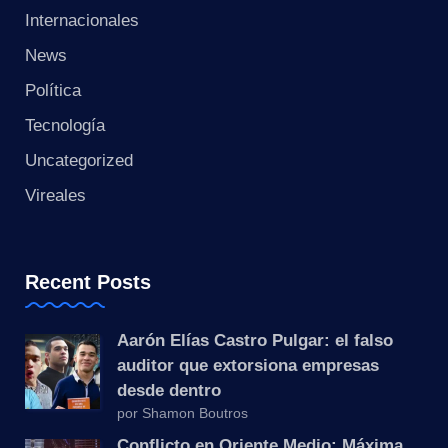
s
Internacionales
t
News
a
Política
Tecnología
n
Uncategorized
t
Vireales
e
Recent Posts
Aarón Elías Castro Pulgar: el falso
auditor que extorsiona empresas
desde dentro
por Shamon Boutros
Conflicto en Oriente Medio: Máxima