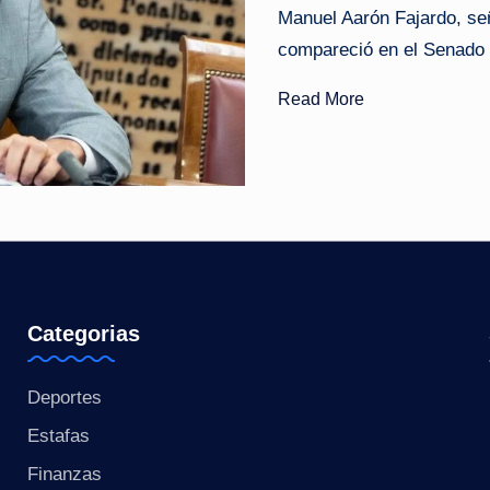
Manuel Aarón Fajardo, se
o
compareció en el Senado y
ti
Read More
c
i
a
s
a
Categorias
l
Deportes
i
Estafas
n
Finanzas