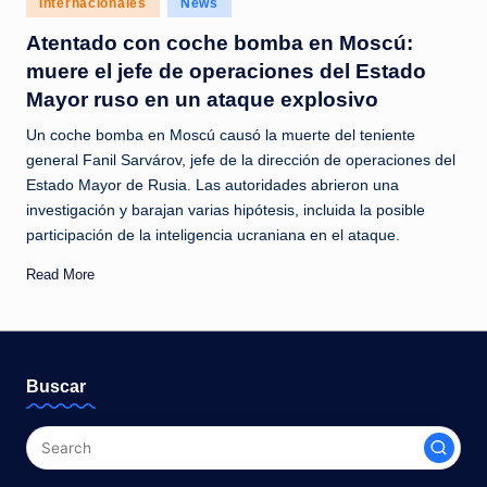
Internacionales
News
c
in
Atentado con coche bomba en Moscú:
i
muere el jefe de operaciones del Estado
a
Mayor ruso en un ataque explosivo
s
Un coche bomba en Moscú causó la muerte del teniente
a
general Fanil Sarvárov, jefe de la dirección de operaciones del
Estado Mayor de Rusia. Las autoridades abrieron una
l
investigación y barajan varias hipótesis, incluida la posible
i
participación de la inteligencia ucraniana en el ataque.
n
Read More
s
t
a
Buscar
n
t
e