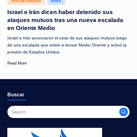
Internacionales
News
c
in
Israel e Irán dicen haber detenido sus
i
ataques mutuos tras una nueva escalada
a
en Oriente Medio
s
Israel e Irán anunciaron el cese de sus ataques mutuos luego
a
de una escalada que volvió a tensar Medio Oriente y activó la
presión de Estados Unidos.
l
i
Read More
n
s
t
Buscar
a
n
t
e