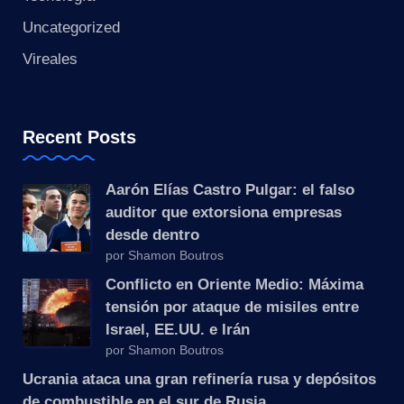
s
Uncategorized
t
Vireales
a
n
Recent Posts
t
Aarón Elías Castro Pulgar: el falso
e
auditor que extorsiona empresas
desde dentro
por Shamon Boutros
Conflicto en Oriente Medio: Máxima
tensión por ataque de misiles entre
Israel, EE.UU. e Irán
por Shamon Boutros
Ucrania ataca una gran refinería rusa y depósitos
de combustible en el sur de Rusia