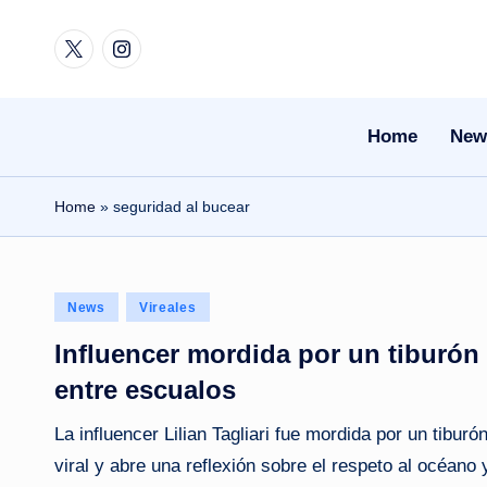
Twitter
Instagram
Skip
to
content
Home
New
Home
»
seguridad al bucear
Posted
News
Vireales
in
Influencer mordida por un tiburón 
entre escualos
La influencer Lilian Tagliari fue mordida por un tibu
viral y abre una reflexión sobre el respeto al océano 