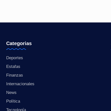
o
ti
c
i
Categorias
a
Deportes
s
Estafas
a
Finanzas
l
Internacionales
i
News
n
Política
Tecnología