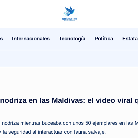
N
o
s
Internacionales
Tecnología
Política
Estafa
T
i
T
e
l
nodriza en las Maldivas: el video viral
e
|
rón nodriza mientras buceaba con unos 50 ejemplares en las M
y la seguridad al interactuar con fauna salvaje.
N