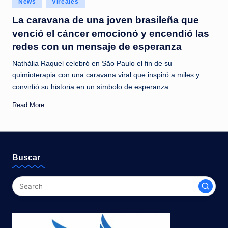
News
Vireales
c
in
La caravana de una joven brasileña que
i
venció el cáncer emocionó y encendió las
a
redes con un mensaje de esperanza
s
Nathália Raquel celebró en São Paulo el fin de su
a
quimioterapia con una caravana viral que inspiró a miles y
convirtió su historia en un símbolo de esperanza.
l
i
Read More
n
s
t
Buscar
a
n
t
e