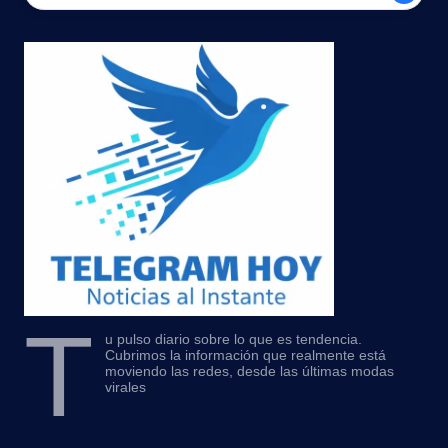
T
u pulso diario sobre lo que es tendencia.
Cubrimos la información que realmente está
moviendo las redes, desde las últimas modas
virales