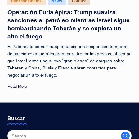
Internacionales
News
Política
c
in
Operación Furia épica: Trump suaviza
i
sanciones al petróleo mientras Israel sigue
a
bombardeando Teherán y se explora un
s
alto el fuego
a
El País relata cómo Trump anuncia una suspensión temporal
l
de sanciones al petróleo iraní para frenar los precios, al tiempo
que Israel lanza una nueva “gran oleada” de ataques sobre
i
Teherán y China, Rusia y Francia abren contactos para
n
negociar un alto el fuego.
s
Read More
t
a
n
Buscar
t
e