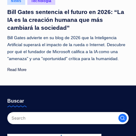
News
Tecnología
c
in
Bill Gates sentencia el futuro en 2026: “La
i
IA es la creación humana que más
a
cambiará la sociedad”
s
Bill Gates advierte en su blog de 2026 que la Inteligencia
a
Artificial superará el impacto de la rueda o Internet. Descubre
por qué el fundador de Microsoft califica a la IA como una
l
"amenaza" y una "oportunidad" crítica para la humanidad.
i
Read More
n
s
t
Buscar
a
n
t
e