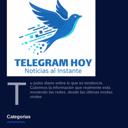
T
u pulso diario sobre lo que es tendencia.
Cubrimos la información que realmente está
moviendo las redes, desde las últimas modas
virales
Categorias