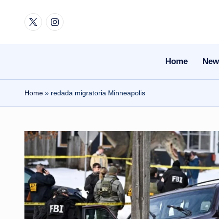
Twitter
Instagram
Skip
to
content
Home
New
Home
»
redada migratoria Minneapolis