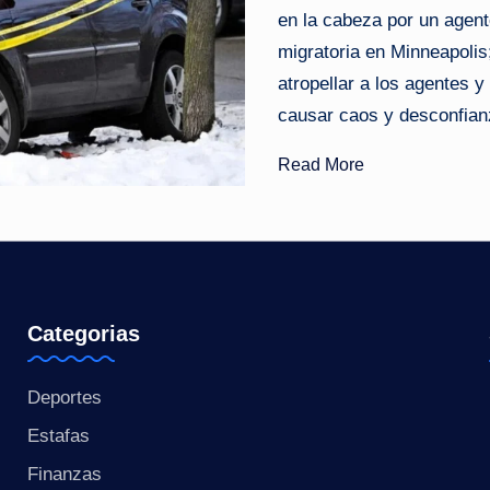
en la cabeza por un agent
o
migratoria en Minneapolis;
ti
atropellar a los agentes y
causar caos y desconfianz
c
Read More
i
a
s
a
Categorias
l
Deportes
i
Estafas
n
Finanzas