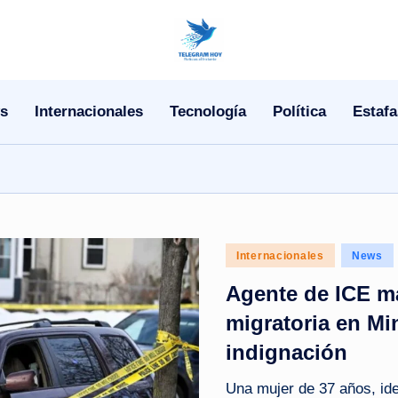
N
o
s
Internacionales
Tecnología
Política
Estafa
T
i
T
e
Posted
Internacionales
News
l
in
Agente de ICE m
e
migratoria en Mi
indignación
|
N
Una mujer de 37 años, id