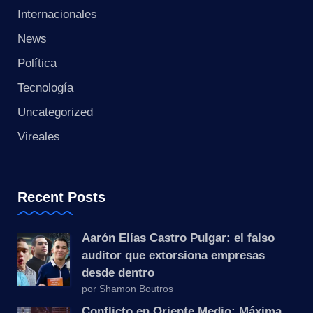
s
Internacionales
t
News
a
Política
Tecnología
n
Uncategorized
t
Vireales
e
Recent Posts
Aarón Elías Castro Pulgar: el falso
auditor que extorsiona empresas
desde dentro
por Shamon Boutros
Conflicto en Oriente Medio: Máxima