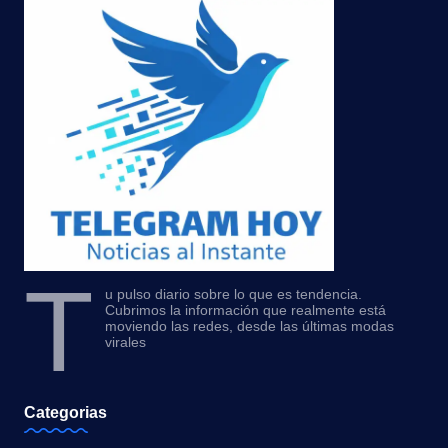
T
u pulso diario sobre lo que es tendencia.
Cubrimos la información que realmente está
moviendo las redes, desde las últimas modas
virales
Categorias