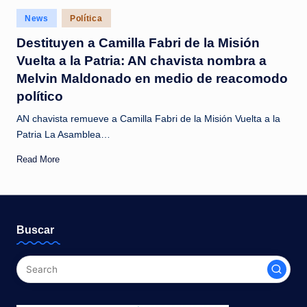
c
Posted
News
Política
i
in
Destituyen a Camilla Fabri de la Misión
a
Vuelta a la Patria: AN chavista nombra a
s
Melvin Maldonado en medio de reacomodo
a
político
l
AN chavista remueve a Camilla Fabri de la Misión Vuelta a la
Patria La Asamblea…
i
Read More
n
s
t
Buscar
a
n
t
e