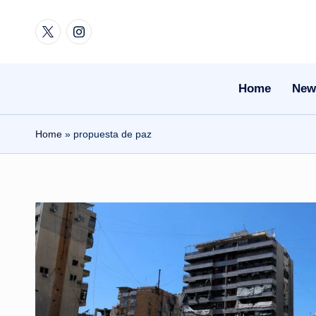
Twitter
Instagram
Skip
to
content
Home
New
Home
»
propuesta de paz