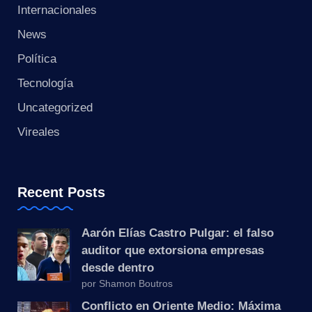
s
Internacionales
t
News
Política
a
Tecnología
n
Uncategorized
t
Vireales
e
Recent Posts
Aarón Elías Castro Pulgar: el falso
auditor que extorsiona empresas
desde dentro
por Shamon Boutros
Conflicto en Oriente Medio: Máxima