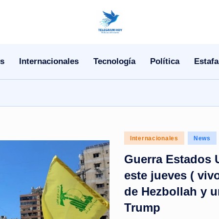
N
o
s
Internacionales
Tecnología
Política
Estafa
T
i
T
e
Posted
Internacionales
News
in
l
Guerra Estados U
e
este jueves ( viv
de Hezbollah y u
|
Trump
N