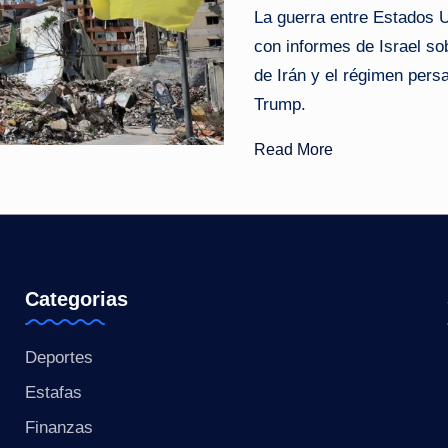
La guerra entre Estados U
o
con informes de Israel so
ti
de Irán y el régimen pers
Trump.
c
Read More
i
a
s
a
Categorias
l
Deportes
i
Estafas
n
Finanzas