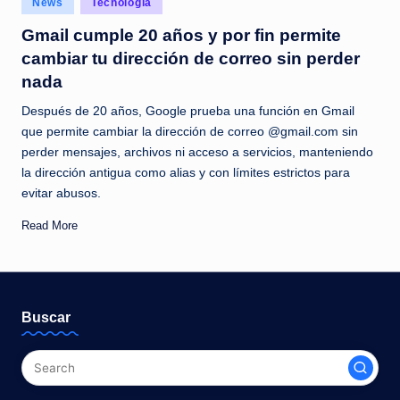
News
Tecnología
c
in
Gmail cumple 20 años y por fin permite
i
cambiar tu dirección de correo sin perder
a
nada
s
Después de 20 años, Google prueba una función en Gmail
a
que permite cambiar la dirección de correo @gmail.com sin
perder mensajes, archivos ni acceso a servicios, manteniendo
l
la dirección antigua como alias y con límites estrictos para
i
evitar abusos.
n
Read More
s
t
a
Buscar
n
t
e