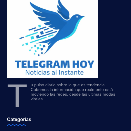
T
u pulso diario sobre lo que es tendencia.
Cubrimos la información que realmente está
moviendo las redes, desde las últimas modas
virales
Categorias