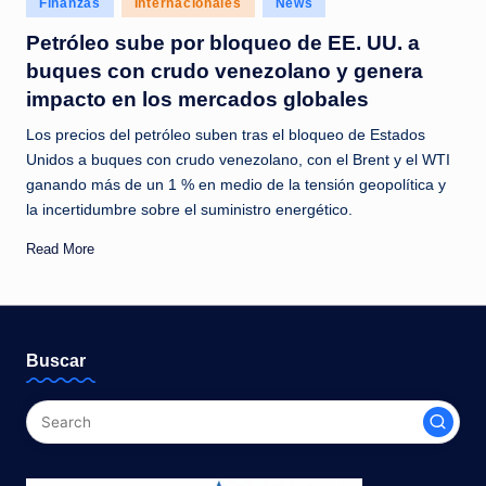
Finanzas
Internacionales
News
c
in
Petróleo sube por bloqueo de EE. UU. a
i
buques con crudo venezolano y genera
a
impacto en los mercados globales
s
Los precios del petróleo suben tras el bloqueo de Estados
a
Unidos a buques con crudo venezolano, con el Brent y el WTI
ganando más de un 1 % en medio de la tensión geopolítica y
l
la incertidumbre sobre el suministro energético.
i
Read More
n
s
t
Buscar
a
n
t
e