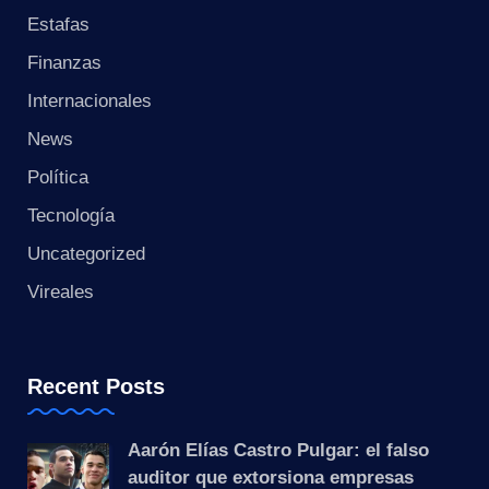
s
Estafas
t
Finanzas
a
Internacionales
News
n
Política
t
Tecnología
e
Uncategorized
Vireales
Recent Posts
Aarón Elías Castro Pulgar: el falso
auditor que extorsiona empresas