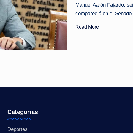
Manuel Aarón Fajardo, se
o
compareció en el Senado y
ti
Read More
c
i
a
s
a
l
i
Categorias
n
Deportes