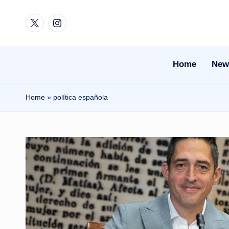
Twitter
Instagram
Skip
to
content
Home
New
Home
»
política española