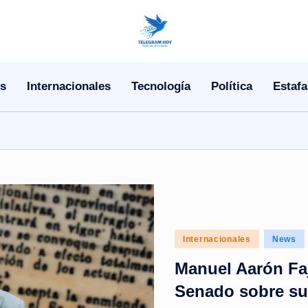
N
o
s
Internacionales
Tecnología
Política
Estafa
T
i
T
e
l
Posted
Internacionales
News
e
in
Manuel Aarón Faj
|
Senado sobre su 
N