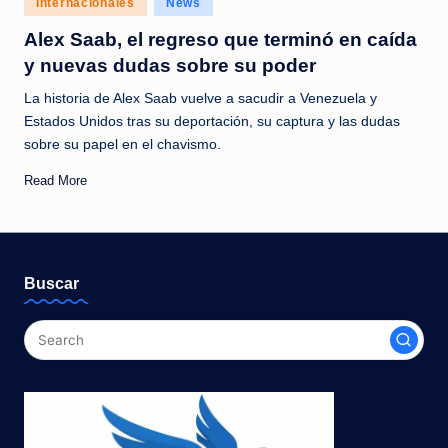
Internacionales
News
c
in
Alex Saab, el regreso que terminó en caída
i
y nuevas dudas sobre su poder
a
La historia de Alex Saab vuelve a sacudir a Venezuela y
s
Estados Unidos tras su deportación, su captura y las dudas
a
sobre su papel en el chavismo.
l
Read More
i
n
s
Buscar
t
a
n
t
e