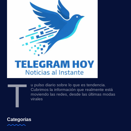
T
u pulso diario sobre lo que es tendencia.
Cubrimos la información que realmente está
moviendo las redes, desde las últimas modas
virales
Categorias