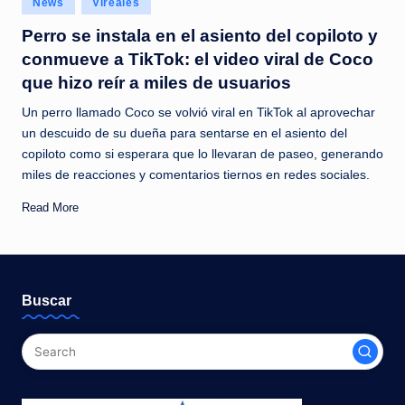
News
Vireales
c
in
Perro se instala en el asiento del copiloto y
i
conmueve a TikTok: el video viral de Coco
a
que hizo reír a miles de usuarios
s
Un perro llamado Coco se volvió viral en TikTok al aprovechar
a
un descuido de su dueña para sentarse en el asiento del
copiloto como si esperara que lo llevaran de paseo, generando
l
miles de reacciones y comentarios tiernos en redes sociales.
i
Read More
n
s
t
Buscar
a
n
t
e