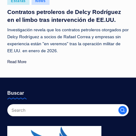
Estafas
News
c
in
Contratos petroleros de Delcy Rodríguez
i
en el limbo tras intervención de EE.UU.
a
Investigación revela que los contratos petroleros otorgados por
s
Delcy Rodríguez a socios de Rafael Correa y empresas sin
a
experiencia están "en veremos" tras la operación militar de
EE.UU. en enero de 2026.
l
Read More
i
n
s
t
Buscar
a
n
t
e