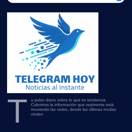
T
u pulso diario sobre lo que es tendencia.
Cubrimos la información que realmente está
moviendo las redes, desde las últimas modas
virales