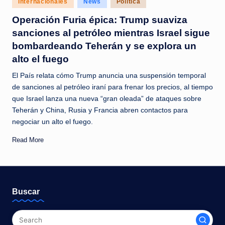
Internacionales
News
Política
c
in
Operación Furia épica: Trump suaviza
i
sanciones al petróleo mientras Israel sigue
a
bombardeando Teherán y se explora un
s
alto el fuego
a
El País relata cómo Trump anuncia una suspensión temporal
l
de sanciones al petróleo iraní para frenar los precios, al tiempo
que Israel lanza una nueva “gran oleada” de ataques sobre
i
Teherán y China, Rusia y Francia abren contactos para
n
negociar un alto el fuego.
s
Read More
t
a
n
Buscar
t
e