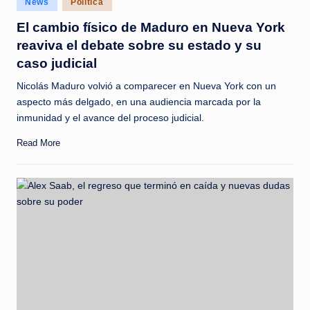
News
Política
c
in
El cambio físico de Maduro en Nueva York
i
reaviva el debate sobre su estado y su
a
caso judicial
s
Nicolás Maduro volvió a comparecer en Nueva York con un
a
aspecto más delgado, en una audiencia marcada por la
inmunidad y el avance del proceso judicial.
l
i
Read More
n
s
t
a
n
t
e