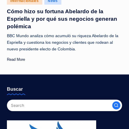
Internacionales
News
c
in
Cómo hizo su fortuna Abelardo de la
i
Espriella y por qué sus negocios generan
a
polémica
s
BBC Mundo analiza cómo acumuló su riqueza Abelardo de la
a
Espriella y cuestiona los negocios y clientes que rodean al
nuevo presidente electo de Colombia.
l
i
Read More
n
s
t
Buscar
a
n
t
e