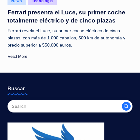
News
Tecnología
c
in
Ferrari presenta el Luce, su primer coche
i
totalmente eléctrico y de cinco plazas
a
Ferrari revela el Luce, su primer coche eléctrico de cinco
s
plazas, con más de 1.000 caballos, 500 km de autonomía y
a
precio superior a 550.000 euros.
l
Read More
i
n
s
Buscar
t
a
n
t
e