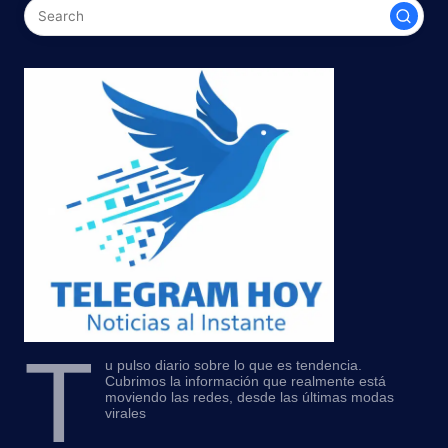
T
u pulso diario sobre lo que es tendencia.
Cubrimos la información que realmente está
moviendo las redes, desde las últimas modas
virales