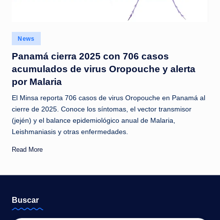
c
i
a
Posted
News
in
s
Panamá cierra 2025 con 706 casos
acumulados de virus Oropouche y alerta
a
por Malaria
l
El Minsa reporta 706 casos de virus Oropouche en Panamá al
i
cierre de 2025. Conoce los síntomas, el vector transmisor
n
(jején) y el balance epidemiológico anual de Malaria,
Leishmaniasis y otras enfermedades.
s
t
Read More
a
n
t
Buscar
e