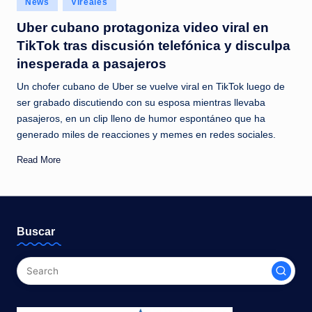
News
Vireales
c
in
Uber cubano protagoniza video viral en
i
TikTok tras discusión telefónica y disculpa
a
inesperada a pasajeros
s
Un chofer cubano de Uber se vuelve viral en TikTok luego de
a
ser grabado discutiendo con su esposa mientras llevaba
pasajeros, en un clip lleno de humor espontáneo que ha
l
generado miles de reacciones y memes en redes sociales.
i
Read More
n
s
t
Buscar
a
n
t
e