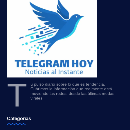
T
u pulso diario sobre lo que es tendencia.
Cubrimos la información que realmente está
moviendo las redes, desde las últimas modas
virales
Categorias