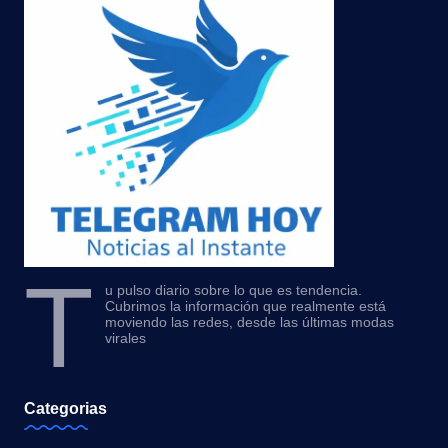
T
u pulso diario sobre lo que es tendencia.
Cubrimos la información que realmente está
moviendo las redes, desde las últimas modas
virales
Categorias