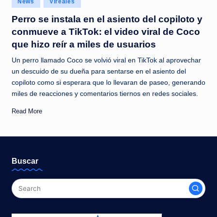
News
Vireales
c
in
Perro se instala en el asiento del copiloto y
i
conmueve a TikTok: el video viral de Coco
a
que hizo reír a miles de usuarios
s
Un perro llamado Coco se volvió viral en TikTok al aprovechar
a
un descuido de su dueña para sentarse en el asiento del
copiloto como si esperara que lo llevaran de paseo, generando
l
miles de reacciones y comentarios tiernos en redes sociales.
i
Read More
n
s
t
Buscar
a
n
t
e