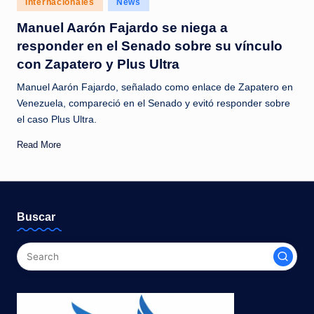
Internacionales
News
c
in
Manuel Aarón Fajardo se niega a
i
responder en el Senado sobre su vínculo
a
con Zapatero y Plus Ultra
s
Manuel Aarón Fajardo, señalado como enlace de Zapatero en
a
Venezuela, compareció en el Senado y evitó responder sobre
el caso Plus Ultra.
l
i
Read More
n
s
t
Buscar
a
n
t
e