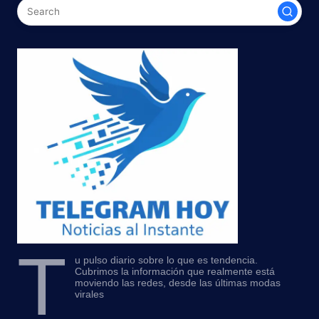
T
u pulso diario sobre lo que es tendencia.
Cubrimos la información que realmente está
moviendo las redes, desde las últimas modas
virales