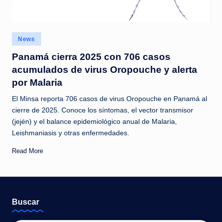
c
i
a
Posted
News
in
s
Panamá cierra 2025 con 706 casos
acumulados de virus Oropouche y alerta
a
por Malaria
l
El Minsa reporta 706 casos de virus Oropouche en Panamá al
i
cierre de 2025. Conoce los síntomas, el vector transmisor
n
(jején) y el balance epidemiológico anual de Malaria,
Leishmaniasis y otras enfermedades.
s
t
Read More
a
n
t
Buscar
e