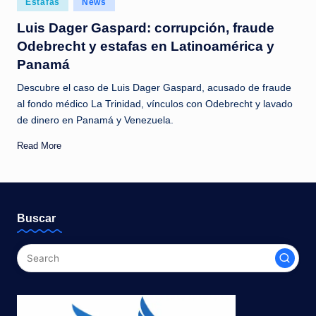
Estafas
News
c
in
Luis Dager Gaspard: corrupción, fraude
i
Odebrecht y estafas en Latinoamérica y
a
Panamá
s
Descubre el caso de Luis Dager Gaspard, acusado de fraude
a
al fondo médico La Trinidad, vínculos con Odebrecht y lavado
de dinero en Panamá y Venezuela.
l
i
Read More
n
s
t
Buscar
a
n
t
e