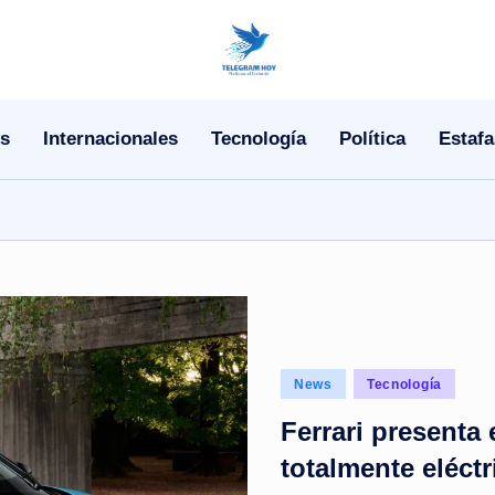
N
o
s
Internacionales
Tecnología
Política
Estafa
T
i
T
e
l
Posted
News
Tecnología
e
in
Ferrari presenta
|
totalmente eléctr
N