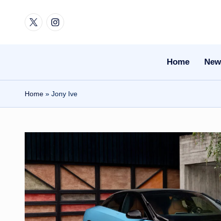
Twitter
Instagram
Skip
to
content
Home
New
Home
»
Jony Ive