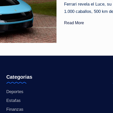
Ferrari revela el Luce, s
o
1.000 caballos, 500 km de
ti
Read More
c
i
a
s
a
Categorias
l
Deportes
i
Estafas
n
Finanzas