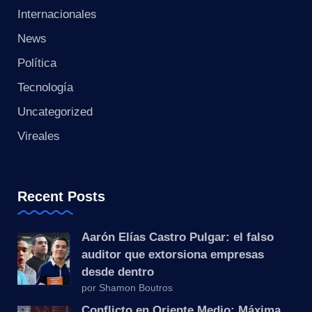
s
Internacionales
t
News
a
Política
Tecnología
n
Uncategorized
t
Vireales
e
Recent Posts
Aarón Elías Castro Pulgar: el falso
auditor que extorsiona empresas
desde dentro
por Shamon Boutros
Conflicto en Oriente Medio: Máxima