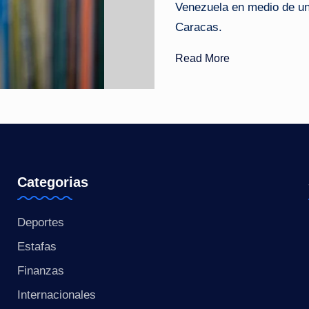
Venezuela en medio de un
o
Caracas.
ti
Read More
c
i
a
s
Categorias
a
Deportes
l
Estafas
i
Finanzas
n
Internacionales