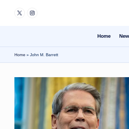
Twitter
Instagram
Skip
to
content
Home
New
Home
»
John M. Barrett