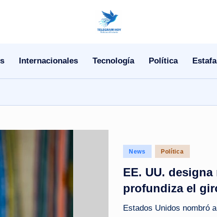
N
o
s
Internacionales
Tecnología
Política
Estafa
T
i
T
e
l
Posted
News
Política
in
EE. UU. designa
e
profundiza el gir
|
Estados Unidos nombró a
N