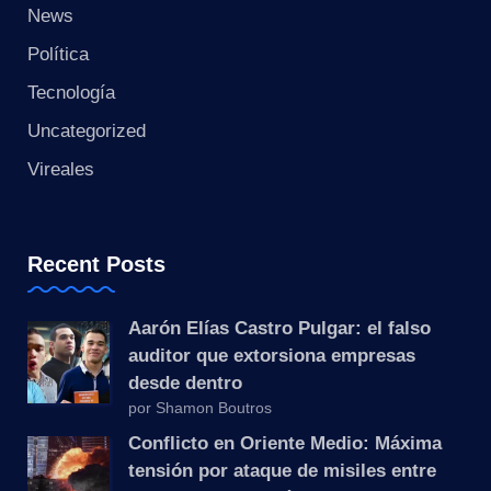
s
News
t
Política
Tecnología
a
Uncategorized
n
Vireales
t
e
Recent Posts
Aarón Elías Castro Pulgar: el falso
auditor que extorsiona empresas
desde dentro
por Shamon Boutros
Conflicto en Oriente Medio: Máxima
tensión por ataque de misiles entre