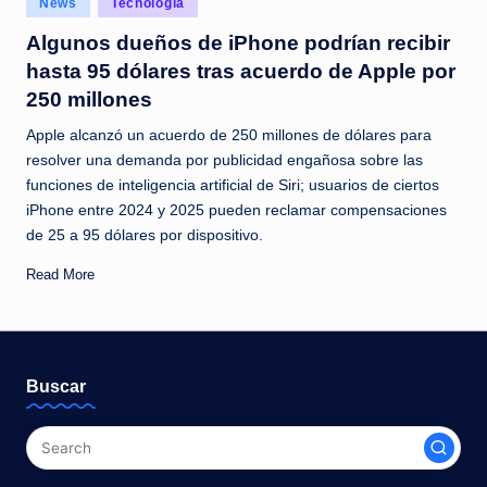
News
Tecnología
c
in
Algunos dueños de iPhone podrían recibir
i
hasta 95 dólares tras acuerdo de Apple por
a
250 millones
s
Apple alcanzó un acuerdo de 250 millones de dólares para
a
resolver una demanda por publicidad engañosa sobre las
funciones de inteligencia artificial de Siri; usuarios de ciertos
l
iPhone entre 2024 y 2025 pueden reclamar compensaciones
i
de 25 a 95 dólares por dispositivo.
n
Read More
s
t
a
Buscar
n
t
e