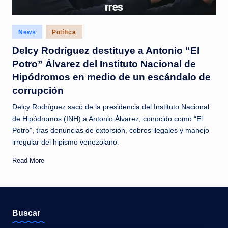
c
i
Posted
News
Política
a
in
Delcy Rodríguez destituye a Antonio “El
s
Potro” Álvarez del Instituto Nacional de
a
Hipódromos en medio de un escándalo de
l
corrupción
i
Delcy Rodríguez sacó de la presidencia del Instituto Nacional
de Hipódromos (INH) a Antonio Álvarez, conocido como “El
n
Potro”, tras denuncias de extorsión, cobros ilegales y manejo
s
irregular del hipismo venezolano.
t
Read More
a
n
t
Buscar
e