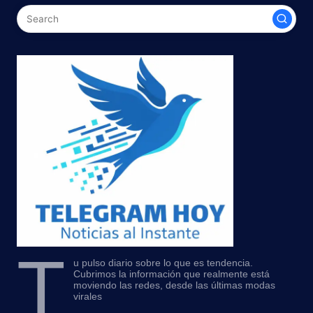
T
u pulso diario sobre lo que es tendencia.
Cubrimos la información que realmente está
moviendo las redes, desde las últimas modas
virales