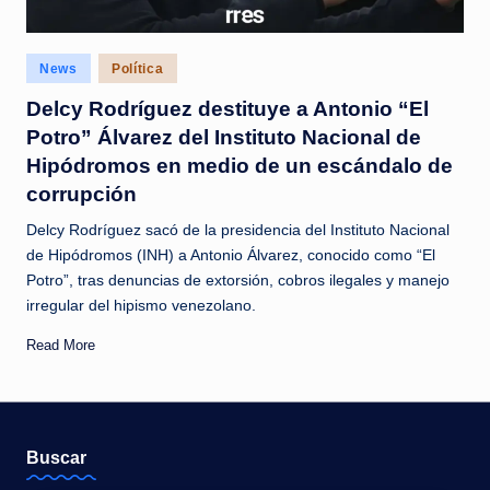
c
i
Posted
News
Política
a
in
Delcy Rodríguez destituye a Antonio “El
s
Potro” Álvarez del Instituto Nacional de
a
Hipódromos en medio de un escándalo de
l
corrupción
i
Delcy Rodríguez sacó de la presidencia del Instituto Nacional
de Hipódromos (INH) a Antonio Álvarez, conocido como “El
n
Potro”, tras denuncias de extorsión, cobros ilegales y manejo
s
irregular del hipismo venezolano.
t
Read More
a
n
t
Buscar
e