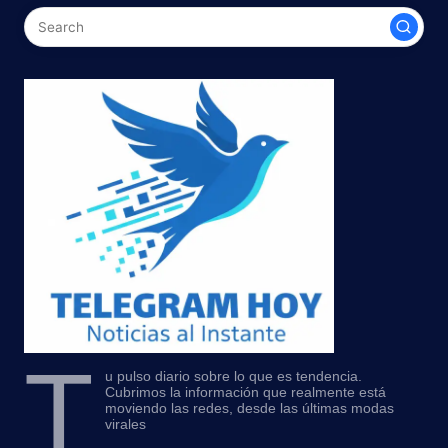
T
u pulso diario sobre lo que es tendencia.
Cubrimos la información que realmente está
moviendo las redes, desde las últimas modas
virales