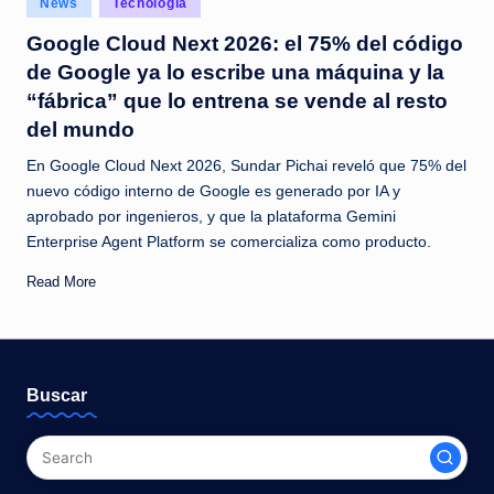
News
Tecnología
c
in
Google Cloud Next 2026: el 75% del código
i
de Google ya lo escribe una máquina y la
a
“fábrica” que lo entrena se vende al resto
s
del mundo
a
En Google Cloud Next 2026, Sundar Pichai reveló que 75% del
l
nuevo código interno de Google es generado por IA y
aprobado por ingenieros, y que la plataforma Gemini
i
Enterprise Agent Platform se comercializa como producto.
n
Read More
s
t
a
Buscar
n
t
e