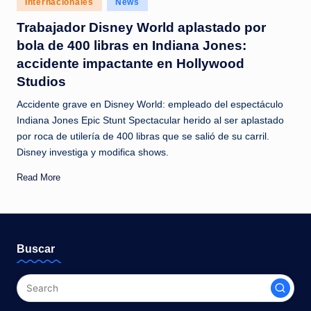
Internacionales
News
c
in
Trabajador Disney World aplastado por
i
bola de 400 libras en Indiana Jones:
a
accidente impactante en Hollywood
s
Studios
a
Accidente grave en Disney World: empleado del espectáculo
l
Indiana Jones Epic Stunt Spectacular herido al ser aplastado
por roca de utilería de 400 libras que se salió de su carril.
i
Disney investiga y modifica shows.
n
Read More
s
t
a
Buscar
n
t
e