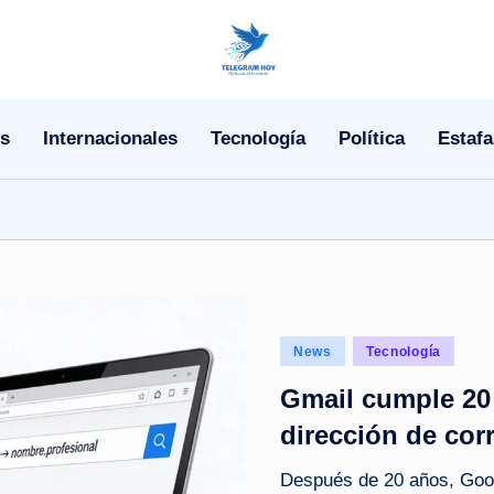
N
o
s
Internacionales
Tecnología
Política
Estafa
T
i
T
e
l
Posted
News
Tecnología
in
e
Gmail cumple 20 
dirección de cor
|
Después de 20 años, Goog
N