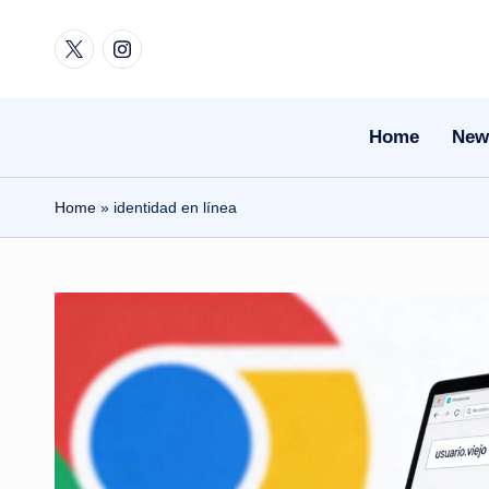
Twitter
Instagram
Skip
to
content
Home
New
Home
»
identidad en línea