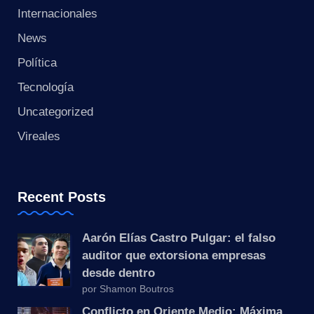
s
Internacionales
t
News
a
Política
Tecnología
n
Uncategorized
t
Vireales
e
Recent Posts
Aarón Elías Castro Pulgar: el falso
auditor que extorsiona empresas
desde dentro
por Shamon Boutros
Conflicto en Oriente Medio: Máxima