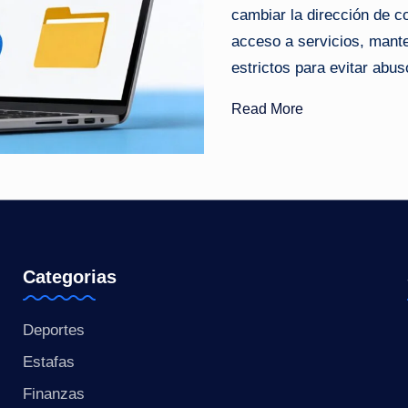
cambiar la dirección de 
o
acceso a servicios, mante
ti
estrictos para evitar abus
c
Read More
i
a
s
a
Categorias
l
Deportes
i
Estafas
n
Finanzas