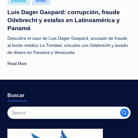
Estafas
News
c
in
Luis Dager Gaspard: corrupción, fraude
i
Odebrecht y estafas en Latinoamérica y
a
Panamá
s
Descubre el caso de Luis Dager Gaspard, acusado de fraude
a
al fondo médico La Trinidad, vínculos con Odebrecht y lavado
de dinero en Panamá y Venezuela.
l
i
Read More
n
s
t
Buscar
a
n
t
e