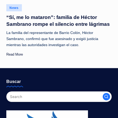
c
Posted
News
i
in
“Sí, me lo mataron”: familia de Héctor
a
Sambrano rompe el silencio entre lágrimas
s
La familia del representante de Barrio Colón, Héctor
a
Sambrano, confirmó que fue asesinado y exigió justicia
l
mientras las autoridades investigan el caso.
i
Read More
n
s
t
Buscar
a
n
t
e