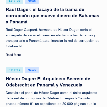
Estafas
News
c
in
Raúl Dager: el lacayo de la trama de
i
corrupción que mueve dinero de Bahamas
a
a Panamá
s
Raúl Dager Gaspard, hermano de Héctor Dager, sería el
a
encargado de sacar el dinero en efectivo de las Bahamas y
transportarlo a Panamá para financiar la red de corrupción de
l
Odebrecht.
i
Read More
n
s
Posted
Estafas
News
t
in
Héctor Dager: El Arquitecto Secreto de
a
Odebrecht en Panamá y Venezuela
n
Descubre el papel de Héctor Dager como el único arquitecto
t
de la red de corrupción de Odebrecht, según la "temida
e
prueba número 9", un expediente de 20,000 páginas que lo