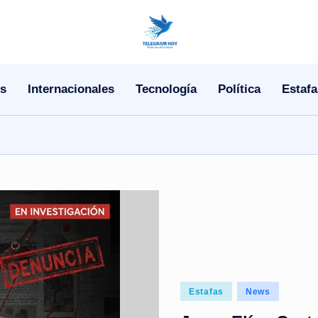
N
o
s
Internacionales
Tecnología
Política
Estafa
T
i
T
e
l
e
|
Posted
Estafas
News
N
in