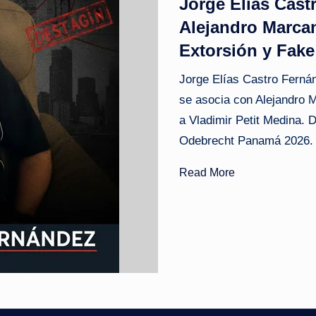
Jorge Elías Cas
o
Alejandro Marcan
Extorsión y Fak
ti
Jorge Elías Castro Ferná
c
se asocia con Alejandro 
i
a Vladimir Petit Medina. 
a
Odebrecht Panamá 2026.
s
Read More
a
l
i
n