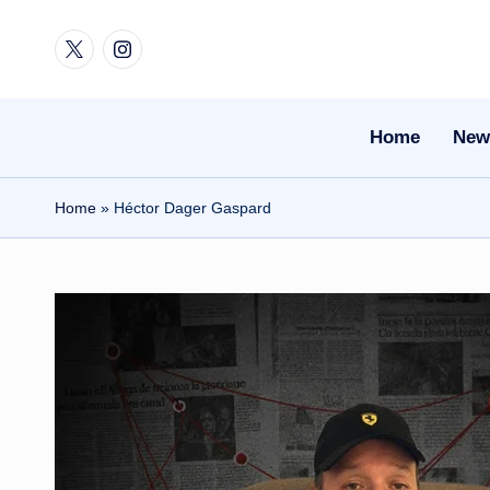
Twitter
Instagram
Skip
to
content
Home
New
Home
»
Héctor Dager Gaspard