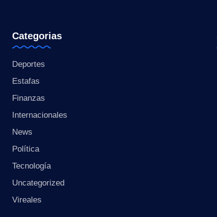
s
t
Categorias
a
n
Deportes
Estafas
t
Finanzas
e
Internacionales
News
Política
Tecnología
Uncategorized
Vireales