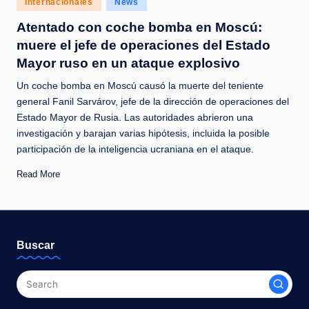
Internacionales
News
c
in
Atentado con coche bomba en Moscú:
i
muere el jefe de operaciones del Estado
a
Mayor ruso en un ataque explosivo
s
Un coche bomba en Moscú causó la muerte del teniente
a
general Fanil Sarvárov, jefe de la dirección de operaciones del
Estado Mayor de Rusia. Las autoridades abrieron una
l
investigación y barajan varias hipótesis, incluida la posible
i
participación de la inteligencia ucraniana en el ataque.
n
Read More
s
t
a
Buscar
n
t
e