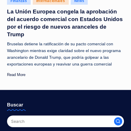
Finanzas
Internacionales
News
c
in
La Unión Europea congela la aprobación
i
del acuerdo comercial con Estados Unidos
a
por el riesgo de nuevos aranceles de
s
Trump
a
Bruselas detiene la ratificación de su pacto comercial con
l
Washington mientras exige claridad sobre el nuevo programa
arancelario de Donald Trump, que podría golpear a las
i
exportaciones europeas y reavivar una guerra comercial
n
Read More
s
t
a
Buscar
n
t
e