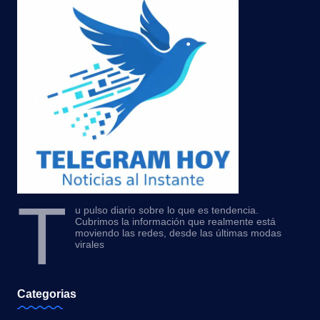
T
u pulso diario sobre lo que es tendencia.
Cubrimos la información que realmente está
moviendo las redes, desde las últimas modas
virales
Categorias