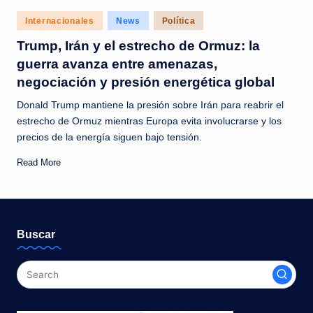
c
Posted
Internacionales
News
Política
i
in
Trump, Irán y el estrecho de Ormuz: la
a
guerra avanza entre amenazas,
s
negociación y presión energética global
a
Donald Trump mantiene la presión sobre Irán para reabrir el
l
estrecho de Ormuz mientras Europa evita involucrarse y los
precios de la energía siguen bajo tensión.
i
Read More
n
s
t
Buscar
a
n
t
e