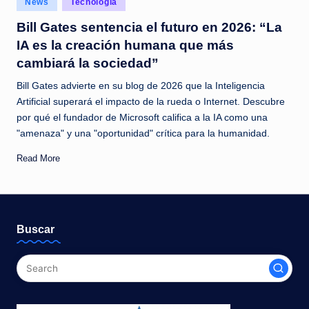
News
Tecnología
c
in
Bill Gates sentencia el futuro en 2026: “La
i
IA es la creación humana que más
a
cambiará la sociedad”
s
Bill Gates advierte en su blog de 2026 que la Inteligencia
a
Artificial superará el impacto de la rueda o Internet. Descubre
por qué el fundador de Microsoft califica a la IA como una
l
"amenaza" y una "oportunidad" crítica para la humanidad.
i
Read More
n
s
t
Buscar
a
n
t
e