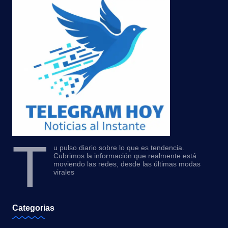
T
u pulso diario sobre lo que es tendencia.
Cubrimos la información que realmente está
moviendo las redes, desde las últimas modas
virales
Categorias