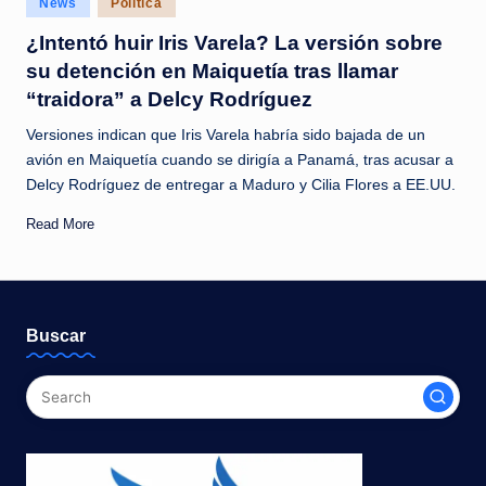
News
Política
c
in
¿Intentó huir Iris Varela? La versión sobre
i
su detención en Maiquetía tras llamar
a
“traidora” a Delcy Rodríguez
s
Versiones indican que Iris Varela habría sido bajada de un
a
avión en Maiquetía cuando se dirigía a Panamá, tras acusar a
Delcy Rodríguez de entregar a Maduro y Cilia Flores a EE.UU.
l
i
Read More
n
s
t
Buscar
a
n
t
e