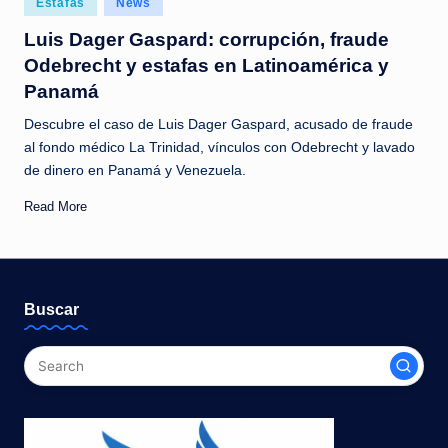
Estafas
News
c
in
Luis Dager Gaspard: corrupción, fraude
i
Odebrecht y estafas en Latinoamérica y
a
Panamá
s
Descubre el caso de Luis Dager Gaspard, acusado de fraude
a
al fondo médico La Trinidad, vínculos con Odebrecht y lavado
de dinero en Panamá y Venezuela.
l
i
Read More
n
s
t
Buscar
a
n
t
e