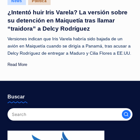
News
Política
c
in
¿Intentó huir Iris Varela? La versión sobre
i
su detención en Maiquetía tras llamar
a
“traidora” a Delcy Rodríguez
s
Versiones indican que Iris Varela habría sido bajada de un
a
avión en Maiquetía cuando se dirigía a Panamá, tras acusar a
Delcy Rodríguez de entregar a Maduro y Cilia Flores a EE.UU.
l
i
Read More
n
s
t
Buscar
a
n
t
e