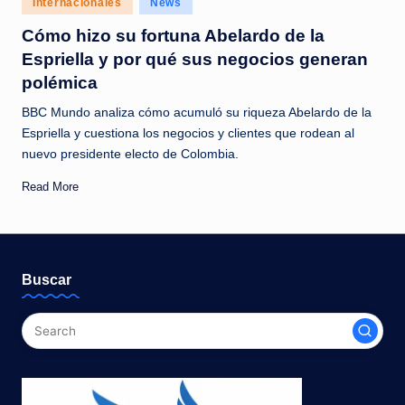
Internacionales
News
c
in
Cómo hizo su fortuna Abelardo de la
i
Espriella y por qué sus negocios generan
a
polémica
s
BBC Mundo analiza cómo acumuló su riqueza Abelardo de la
a
Espriella y cuestiona los negocios y clientes que rodean al
nuevo presidente electo de Colombia.
l
i
Read More
n
s
t
Buscar
a
n
t
e